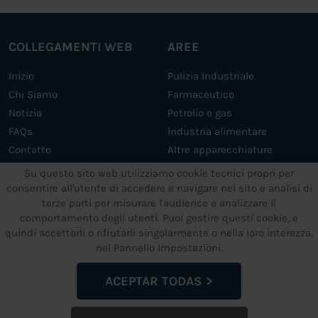
COLLEGAMENTI WEB
AREE
Inizio
Pulizia Industriale
Chi Siamo
Farmaceutico
Notizia
Petrolio e gas
FAQs
Industria alimentare
Contatto
Altre apparecchiature
Servizi
Su questo sito web utilizziamo cookie tecnici propri per
consentire all'utente di accedere e navigare nel sito e analisi di
terze parti per misurare l'audience e analizzare il
ALTRI SERVIZI
TESTI LEGALI
comportamento degli utenti. Puoi gestire questi cookie, e
quindi accettarli o rifiutarli singolarmente o nella loro interezza,
Supporto e manutenzione
Impronta
nel Pannello Impostazioni.
Impianti a ultrasuoni su
Informativa sulla privacy dei
misura
dati
ACEPTAR TODAS
Politica Cookies
Politica di garanzia