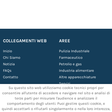
COLLEGAMENTI WEB
AREE
Inizio
Pulizia Industriale
Chi Siamo
Farmaceutico
Notizia
Petrolio e gas
FAQs
Industria alimentare
Contatto
Altre apparecchiature
Servizi
Su questo sito web utilizziamo cookie tecnici propri per
consentire all'utente di accedere e navigare nel sito e analisi di
terze parti per misurare l'audience e analizzare il
ALTRI SERVIZI
TESTI LEGALI
comportamento degli utenti. Puoi gestire questi cookie, e
quindi accettarli o rifiutarli singolarmente o nella loro interezza,
Supporto e manutenzione
Impronta