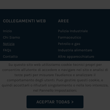
COLLEGAMENTI WEB
AREE
Inizio
Pulizia Industriale
Chi Siamo
Farmaceutico
Notizia
Petrolio e gas
FAQs
Industria alimentare
Contatto
Altre apparecchiature
Servizi
Su questo sito web utilizziamo cookie tecnici propri per
consentire all'utente di accedere e navigare nel sito e analisi di
terze parti per misurare l'audience e analizzare il
ALTRI SERVIZI
TESTI LEGALI
comportamento degli utenti. Puoi gestire questi cookie, e
quindi accettarli o rifiutarli singolarmente o nella loro interezza,
Supporto e manutenzione
Impronta
nel Pannello Impostazioni.
Impianti a ultrasuoni su
Informativa sulla privacy dei
misura
dati
ACEPTAR TODAS
Politica Cookies