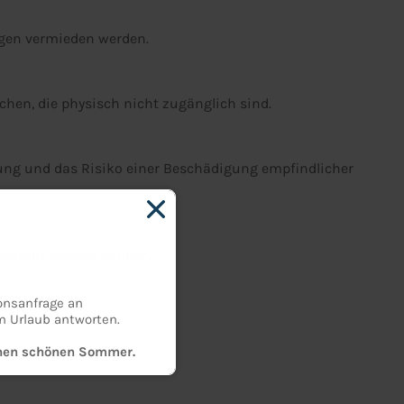
ngen vermieden werden.
chen, die physisch nicht zugänglich sind.
tung und das Risiko einer Beschädigung empfindlicher
ereinigt werden können.
onsanfrage an
m Urlaub antworten.
einen schönen Sommer.