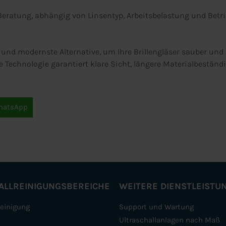
Beratung, abhängig von Linsentyp, Arbeitsbelastung und Betr
ste und modernste Alternative, um Ihre Brillengläser sauber un
e Technologie garantiert klare Sicht, längere Materialbeständ
hatsApp
ALLREINIGUNGSBEREICHE
WEITERE DIENSTLEISTU
Reinigung
Support und Wartung
Ultraschallanlagen nach Maß