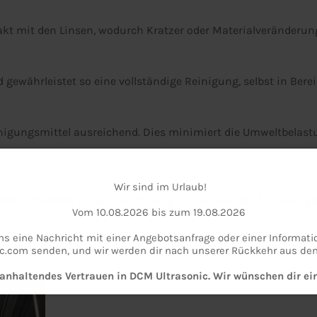
takt mit den Linsen, wodurch Kratzer oder Materialveränderu
gewährleistet so eine vollständige Reinigung, selbst in Berei
Reinigungsmittel ausreichend. Dies minimiert die Umweltbelas
Wir sind im Urlaub!
odass mehrere Linsen gleichzeitig in nur wenigen Minuten g
Vom 10.08.2026 bis zum 19.08.2026
s eine Nachricht mit einer Angebotsanfrage oder einer Informati
c.com senden, und wir werden dir nach unserer Rückkehr aus de
 von den manuellen Fähigkeiten des Bedieners.
n anhaltendes Vertrauen in DCM Ultrasonic. Wir wünschen dir 