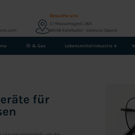
Besuche uns
C/ Massamagrell, 26A
onic.com
46138 Rafelbuñol - Valencia (Spain)
+
rma
Öl & Gas
Lebensmittelindustrie
W
eräte für
sen
n Lösung entwickelt, um die