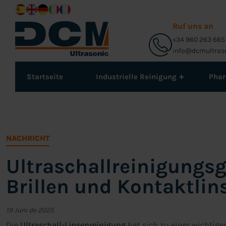
Ruf uns an
+34 960 263 665
info@dcmultras
+
Startseite
Industrielle Reinigung
Pha
NACHRICHT
Ultraschallreinigungsg
Brillen und Kontaktlin
19 Juni de 2025
Die
Ultraschall-Linsenreinigung
hat sich zu einer wichtige