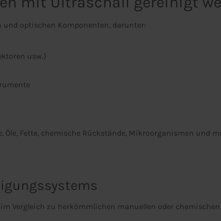
en mit Ultraschall gereinigt w
sen und optischen Komponenten, darunter:
ektoren usw.)
trumente
ke, Öle, Fette, chemische Rückstände, Mikroorganismen und mi
inigungssystems
et im Vergleich zu herkömmlichen manuellen oder chemischen 