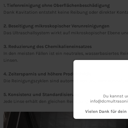
1
. Tiefenreinigung ohne Oberflächenbeschädigung
Dank Kavitation entsteht keine Reibung oder direkter Kon
2. Beseitigung mikroskopischer Verunreinigungen
Das Ultraschallsystem wirkt auf mikroskopischer Ebene und 
3. Reduzierung des Chemikalieneinsatzes
In den meisten Fällen ist ein neutrales, wasserbasiertes 
Linsen.
4. Zeitersparnis und höhere Produktivität
Die Reinigungszyklen sind automatisch und sehr schnell, s
5. Konsistenz und Standardisierung
Du kannst un
info@dcmultrasoni
Jede Linse erhält den gleichen Reinigungsgrad, unabhängig
Vielen Dank für dei