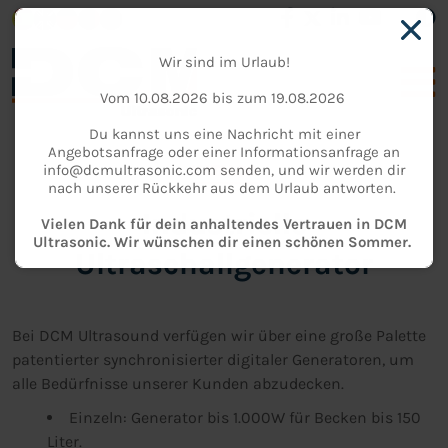
Wir sind im Urlaub!
Vom 10.08.2026 bis zum 19.08.2026
Du kannst uns eine Nachricht mit einer
Angebotsanfrage oder einer Informationsanfrage an
info@dcmultrasonic.com senden, und wir werden dir
KATALOG
nach unserer Rückkehr aus dem Urlaub antworten.
Industrielle
Vielen Dank für dein anhaltendes Vertrauen in DCM
Ultrasonic. Wir wünschen dir einen schönen Sommer.
Ultraschallgenerator
Bei DCM Ultrasound verfügen wir über eine große Palette
patentierter synchronisierter digitaler Generatoren, um
alle Bedürfnisse unserer Kunden abzudecken.
Einzeln: Generator bis 1.000W für Becken bis 150
Liter.