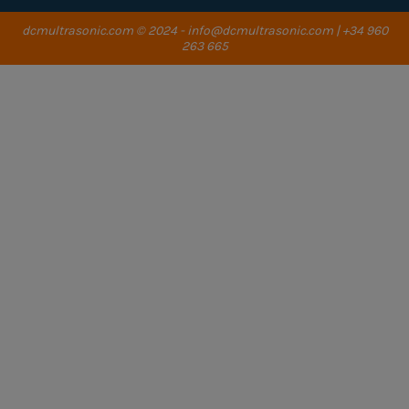
dcmultrasonic.com
© 2024 - info@dcmultrasonic.com | +34 960
263 665