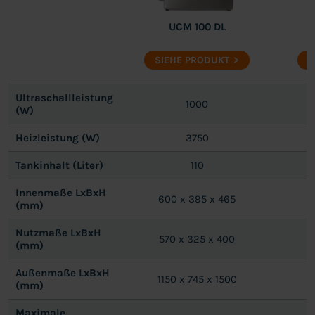
UCM 100 DL
SIEHE PRODUKT
S
Ultraschallleistung
1000
(W)
Heizleistung (W)
3750
Tankinhalt (Liter)
110
Innenmaße LxBxH
600 x 395 x 465
(mm)
Nutzmaße LxBxH
570 x 325 x 400
(mm)
Außenmaße LxBxH
1150 x 745 x 1500
1
(mm)
Maximale