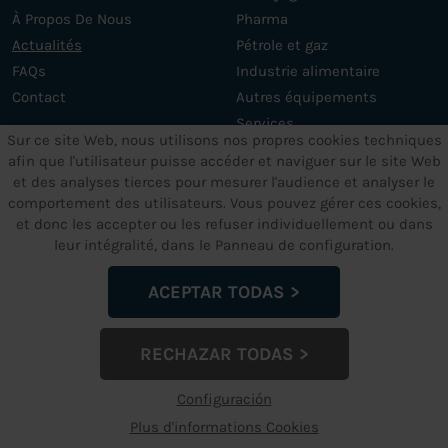
À Propos De Nous
Pharma
Actualités
Pétrole et gaz
FAQs
Industrie alimentaire
Contact
Autres équipements
Services
Sur ce site Web, nous utilisons nos propres cookies techniques
afin que l'utilisateur puisse accéder et naviguer sur le site Web
et des analyses tierces pour mesurer l'audience et analyser le
AUTRES SERVICES
TEXTES JURIDIQUES
comportement des utilisateurs. Vous pouvez gérer ces cookies,
et donc les accepter ou les refuser individuellement ou dans
Support et maintenance
Mention
leur intégralité, dans le Panneau de configuration.
Machines ultrason sur
Politique de confidentialité
mesure
des données
ACEPTAR TODAS
Politique Cookies
politique de garantie
RECHAZAR TODAS
Configuración de Cookies
Configuración
dcmultrasonic.com
© 2024 - info@dcmultrasonic.com | +34 960
Plus d'informations Cookies
263 665