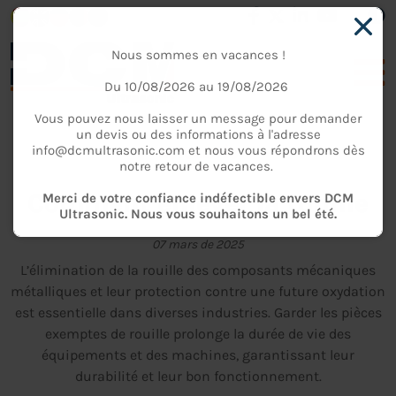
Nous sommes en vacances !
Du 10/08/2026 au 19/08/2026
Vous pouvez nous laisser un message pour demander
un devis ou des informations à l'adresse
info@dcmultrasonic.com et nous vous répondrons dès
ACTUALITÉS
notre retour de vacances.
Comment enlever la rouille
Merci de votre confiance indéfectible envers DCM
Ultrasonic. Nous vous souhaitons un bel été.
07 mars de 2025
L’élimination de la rouille des composants mécaniques
métalliques et leur protection contre une future oxydation
est essentielle dans diverses industries. Garder les pièces
exemptes de rouille prolonge la durée de vie des
équipements et des machines, garantissant leur
durabilité et leur bon fonctionnement.