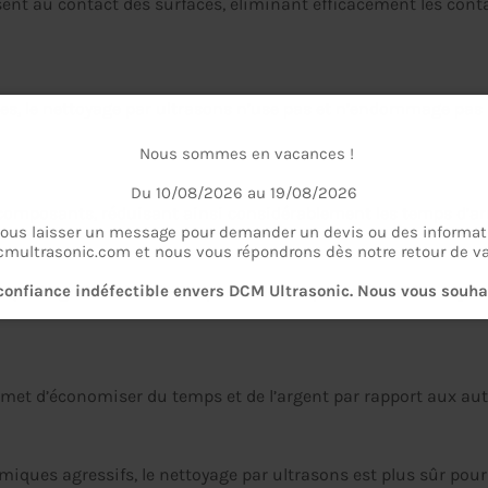
ent au contact des surfaces, éliminant efficacement les cont
, le nettoyage par ultrasons n’use pas et n’endommage pas le
Nous sommes en vacances !
Du 10/08/2026 au 19/08/2026
omposants, réduisant ainsi considérablement les temps d’arrê
ous laisser un message pour demander un devis ou des informati
multrasonic.com et nous vous répondrons dès notre retour de v
confiance indéfectible envers DCM Ultrasonic. Nous vous souhai
 que la graisse, l’huile, les particules de poussière et les oxyd
ermet d’économiser du temps et de l’argent par rapport aux au
miques agressifs, le nettoyage par ultrasons est plus sûr pour