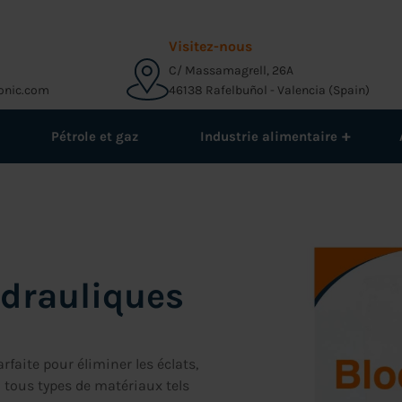
Visitez-nous
C/ Massamagrell, 26A
onic.com
46138 Rafelbuñol - Valencia (Spain)
+
Pétrole et gaz
Industrie alimentaire
ydrauliques
faite pour éliminer les éclats,
e à tous types de matériaux tels