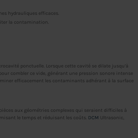
mes hydrauliques efficaces.
iter la contamination.
ocavité ponctuelle. Lorsque cette cavité se dilate jusqu’à
e pour combler ce vide, générant une pression sonore intense
liminer efficacement les contaminants adhérant à la surface
pièces aux géométries complexes qui seraient difficiles à
imisant le temps et réduisant les coûts.
DCM
Ultrasonic,