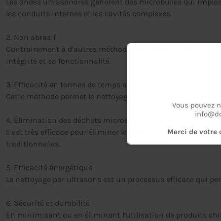
Les ondes ultrasonores génèrent des microbulles qui implos
les conduits internes et les cavités complexes.
2. Non abrasif
Contrairement à d’autres méthodes de nettoyage mécaniques
intégrité et sa fonctionnalité.
3. Efficacité en termes de temps et de ressources
Cette méthode permet le nettoyage simultané de plusieurs c
Vous pouvez n
info@dc
4. Élimination des déchets microscopiques
Merci de votre 
Il est très efficace pour éliminer les petits contaminants tels
traditionnelles.
5. Efficacité énergétique
Le nettoyage par ultrasons est un processus efficace qui p
6. Sécurité et durabilité
En minimisant ou en éliminant l’utilisation de produits chi