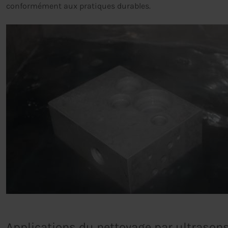
conformément aux pratiques durables.
Applications du nettoyage par ultrason