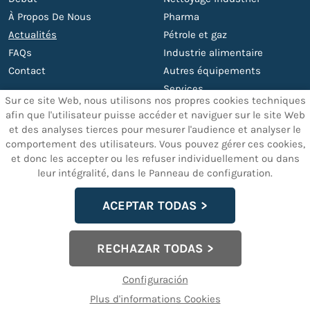
À Propos De Nous
Pharma
Actualités
Pétrole et gaz
FAQs
Industrie alimentaire
Contact
Autres équipements
Services
Sur ce site Web, nous utilisons nos propres cookies techniques
afin que l'utilisateur puisse accéder et naviguer sur le site Web
et des analyses tierces pour mesurer l'audience et analyser le
AUTRES SERVICES
TEXTES JURIDIQUES
comportement des utilisateurs. Vous pouvez gérer ces cookies,
et donc les accepter ou les refuser individuellement ou dans
Support et maintenance
Mention
leur intégralité, dans le Panneau de configuration.
Machines ultrason sur
Politique de confidentialité
mesure
des données
ACEPTAR TODAS
Politique Cookies
politique de garantie
RECHAZAR TODAS
Configuración de Cookies
Configuración
dcmultrasonic.com
© 2024 - info@dcmultrasonic.com | +34 960
Plus d'informations Cookies
263 665