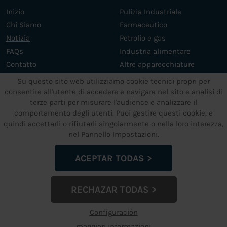
Inizio
Pulizia Industriale
Chi Siamo
Farmaceutico
Notizia
Petrolio e gas
FAQs
Industria alimentare
Contatto
Altre apparecchiature
Servizi
Su questo sito web utilizziamo cookie tecnici propri per
consentire all'utente di accedere e navigare nel sito e analisi di
terze parti per misurare l'audience e analizzare il
ALTRI SERVIZI
TESTI LEGALI
comportamento degli utenti. Puoi gestire questi cookie, e
quindi accettarli o rifiutarli singolarmente o nella loro interezza,
Supporto e manutenzione
Impronta
nel Pannello Impostazioni.
Impianti a ultrasuoni su
Informativa sulla privacy dei
misura
dati
ACEPTAR TODAS
Politica Cookies
Politica di garanzia
RECHAZAR TODAS
Configuración de Cookies
Configuración
maggiori informazioni