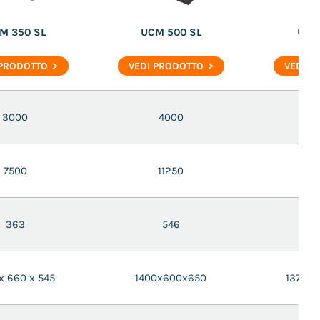
M 350 SL
UCM 500 SL
UCM
 PRODOTTO
VEDI PRODOTTO
VEDI P
3000
4000
6
7500
11250
1
363
546
 x 660 x 545
1400x600x650
1370 x