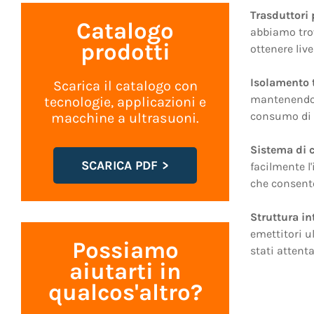
Trasduttori 
Catalogo
abbiamo trov
prodotti
ottenere liv
Isolamento 
Scarica il catalogo con
mantenendo 
tecnologie, applicazioni e
consumo di 
macchine a ultrasuoni.
Sistema di c
SCARICA PDF
facilmente l
che consente
Struttura in
emettitori ul
Possiamo
stati attent
aiutarti in
qualcos'altro?