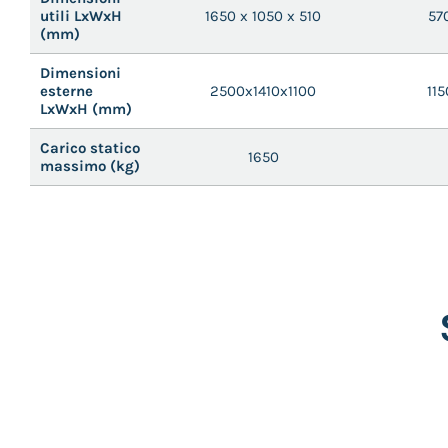
utili LxWxH
1650 x 1050 x 510
57
(mm)
Dimensioni
esterne
2500x1410x1100
115
LxWxH (mm)
Carico statico
1650
massimo (kg)