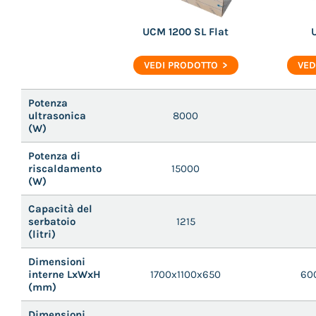
UCM 1200 SL Flat
VEDI PRODOTTO
VED
Potenza
ultrasonica
8000
(W)
Potenza di
riscaldamento
15000
(W)
Capacità del
serbatoio
1215
(litri)
Dimensioni
interne LxWxH
1700x1100x650
600
(mm)
Dimensioni