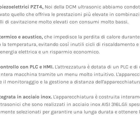
piezoelettrici PZT4,
Noi della DCM ultrasonic abbiamo condotto
ato quello che offriva le prestazioni più elevate in combinaz
elli di cavitazione molto elevati con consumi molto bassi.
termico e acustico,
che impedisce la perdita di calore durante
la temperatura, evitando così inutili cicli di riscaldament
energia elettrica e un risparmio economico.
ontrollo con PLC e HMI.
L'attrezzatura è dotata di un PLC e di
'intera macchina tramite un menu molto intuitivo. L'apparec
 il monitoraggio e la gestione a distanza dell'apparecchiatur
tegrata in acciaio inox.
L'apparecchiatura è costruita interame
trasonici che sono realizzati in acciaio inox AISI 316L.Gli spes
amente selezionati per garantire una lunga durata e ottenere l