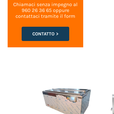
Chiamaci senza impegno al
960 26 36 65 oppure
contattaci tramite il form
CONTATTO