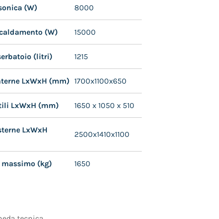
sonica (W)
8000
scaldamento (W)
15000
erbatoio (litri)
1215
nterne LxWxH (mm)
1700x1100x650
tili LxWxH (mm)
1650 x 1050 x 510
sterne LxWxH
2500x1410x1100
o massimo (kg)
1650
cheda tecnica