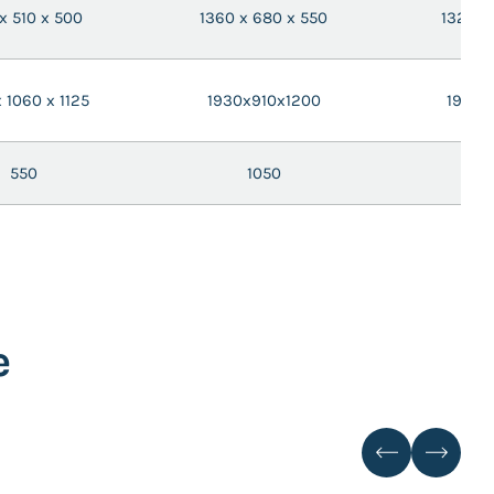
x 510 x 500
1360 x 680 x 550
1320 x
x 1060 x 1125
1930x910x1200
1955x
550
1050
e