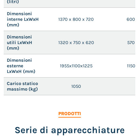
(litri)
Dimensioni
interne LxWxH
1370 x 800 x 720
600 x
(mm)
Dimensioni
utili LxWxH
1320 x 750 x 620
570 x
(mm)
Dimensioni
esterne
1955x1100x1225
1150 
LxWxH (mm)
Carico statico
1050
massimo (kg)
PRODOTTI
Serie di apparecchiature