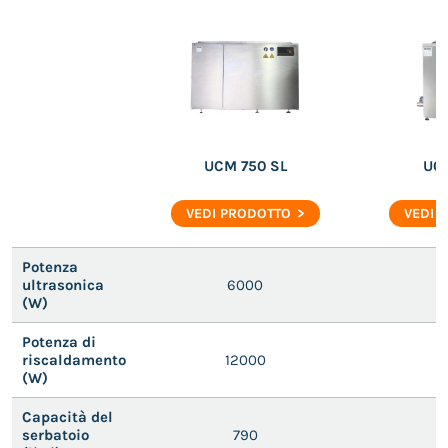
UCM 750 SL
UCM
VEDI PRODOTTO
VEDI 
Potenza
ultrasonica
6000
(W)
Potenza di
riscaldamento
12000
(W)
Capacità del
serbatoio
790