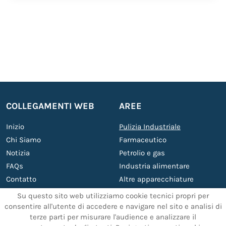
COLLEGAMENTI WEB
AREE
Inizio
Pulizia Industriale
Chi Siamo
Farmaceutico
Notizia
Petrolio e gas
FAQs
Industria alimentare
Contatto
Altre apparecchiature
Servizi
Su questo sito web utilizziamo cookie tecnici propri per
consentire all'utente di accedere e navigare nel sito e analisi di
terze parti per misurare l'audience e analizzare il