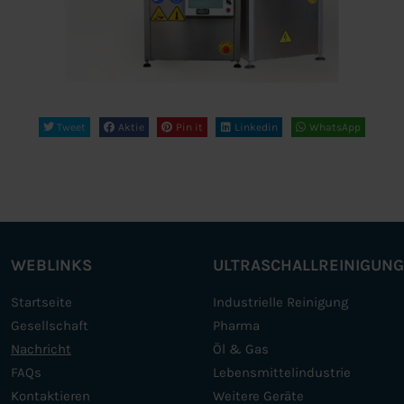
Tweet
Aktie
Pin it
Linkedin
WhatsApp
WEBLINKS
ULTRASCHALLREINIGUN
Startseite
Industrielle Reinigung
Gesellschaft
Pharma
Nachricht
Öl & Gas
FAQs
Lebensmittelindustrie
Kontaktieren
Weitere Geräte