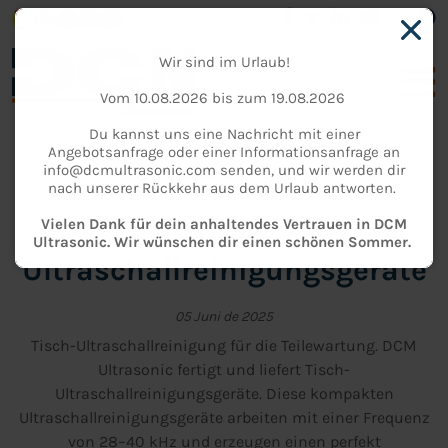
Wir sind im Urlaub!
Vom 10.08.2026 bis zum 19.08.2026
Du kannst uns eine Nachricht mit einer
Angebotsanfrage oder einer Informationsanfrage an
info@dcmultrasonic.com senden, und wir werden dir
NACHRICHT
nach unserer Rückkehr aus dem Urlaub antworten.
Tisch-
Vielen Dank für dein anhaltendes Vertrauen in DCM
Ultrasonic. Wir wünschen dir einen schönen Sommer.
Ultraschallreinigungsgeräte
05 Juni de 2025
Tisch-Ultraschallreinigung für die Teilewartung. DCM
Ultrasonic fertigt und liefert Tisch-
Ultraschallreinigungsgeräte. Diese kompakten
Ultraschallreinigungsgeräte arbeiten mit einer Frequenz
von 28–40 kHz und erzeugen einen perfekt