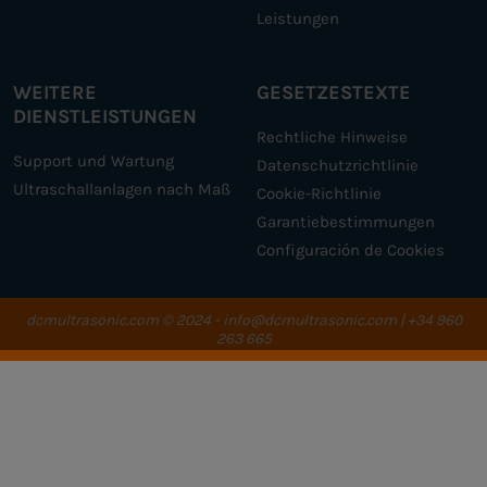
Leistungen
WEITERE
GESETZESTEXTE
DIENSTLEISTUNGEN
Rechtliche Hinweise
Support und Wartung
Datenschutzrichtlinie
Ultraschallanlagen nach Maß
Cookie-Richtlinie
Garantiebestimmungen
Configuración de Cookies
dcmultrasonic.com
© 2024 - info@dcmultrasonic.com | +34 960
263 665