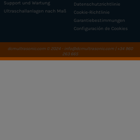
Support und Wartung
Datenschutzrichtlinie
Ultraschallanlagen nach Maß
Cookie-Richtlinie
Garantiebestimmungen
Configuración de Cookies
dcmultrasonic.com
© 2024 - info@dcmultrasonic.com | +34 960
263 665