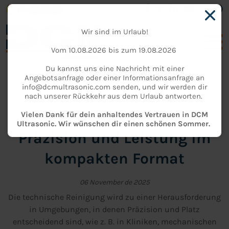
Wir sind im Urlaub!
Vom 10.08.2026 bis zum 19.08.2026
Du kannst uns eine Nachricht mit einer
Angebotsanfrage oder einer Informationsanfrage an
info@dcmultrasonic.com senden, und wir werden dir
NACHRICHT
nach unserer Rückkehr aus dem Urlaub antworten.
Tisch-Ultraschallbecken:
Vielen Dank für dein anhaltendes Vertrauen in DCM
Ultrasonic. Wir wünschen dir einen schönen Sommer.
Präzision und Leistung im
kompakten Format
06 November de 2025
Die technische Reinigung wird zu einer Herausforderung
in Umgebungen, in denen Präzision und Platz
entscheidend sind, wie z. B. in Kliniken, mechanischen