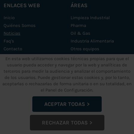
ENLACES WEB
ÁREAS
Inicio
Limpieza Industrial
Quiénes Somos
Pharma
Noticias
Oil & Gas
Faq's
Industria Alimentaria
Contacto
Otros equipos
Servicios
En esta web utilizamos cookies técnicas propias para que el
usuario pueda acceder y navegar por la web y analíticas de
terceros para medir la audiencia y analizar el comportamiento
OTROS SERVICIOS
TEXTOS LEGALES
de los usuarios. Puede gestionar estas cookies y, por lo tanto,
aceptarlas o rechazarlas de forma unitaria o en su totalidad, en
Soporte y mantenimiento
Aviso Legal
el Panel de Configuración.
Máquinas de ultrasonidos a
Política de Privacidad de
medida
Datos
ACEPTAR TODAS
Política de Cookies
Política de garantía
RECHAZAR TODAS
Configuración de Cookies