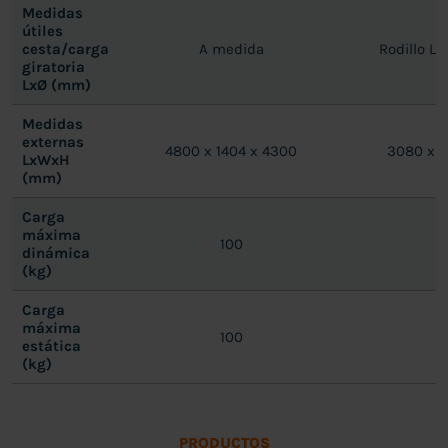
Medidas
útiles
cesta/carga
A medida
Rodillo L
giratoria
LxØ (mm)
Medidas
externas
4800 x 1404 x 4300
3080 x 7
LxWxH
(mm)
Carga
máxima
100
5
dinámica
(kg)
Carga
máxima
100
5
estática
(kg)
PRODUCTOS