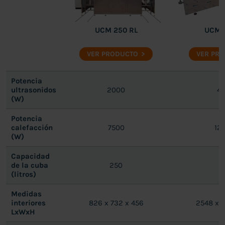
UCM 250 RL
UCM 
VER PRODUCTO
VER PR
Potencia
ultrasonidos
2000
4
(W)
Potencia
calefacción
7500
12
(W)
Capacidad
de la cuba
250
5
(litros)
Medidas
interiores
826 x 732 x 456
2548 x 
LxWxH