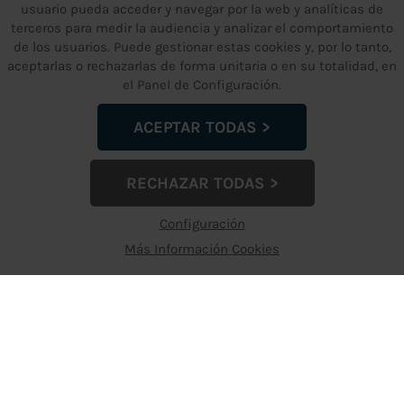
usuario pueda acceder y navegar por la web y analíticas de
terceros para medir la audiencia y analizar el comportamiento
ENLACES WEB
ÁREAS
de los usuarios. Puede gestionar estas cookies y, por lo tanto,
aceptarlas o rechazarlas de forma unitaria o en su totalidad, en
Inicio
Limpieza Industrial
el Panel de Configuración.
Quiénes Somos
Pharma
Noticias
Oil & Gas
ACEPTAR TODAS
Faq's
Industria Alimentaria
Contacto
Otros equipos
RECHAZAR TODAS
Servicios
Configuración
Más Información Cookies
OTROS SERVICIOS
TEXTOS LEGALES
Soporte y mantenimiento
Aviso Legal
Máquinas de ultrasonidos a
Política de Privacidad de
medida
Datos
Política de Cookies
Política de garantía
Configuración de Cookies