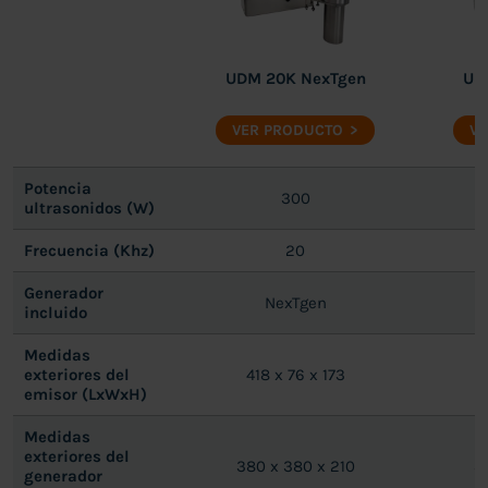
UDM 20K NexTgen
UD
VER PRODUCTO
VE
Potencia
300
ultrasonidos (W)
Frecuencia (Khz)
20
Generador
NexTgen
incluido
Medidas
exteriores del
418 x 76 x 173
emisor (LxWxH)
Medidas
exteriores del
380 x 380 x 210
3
generador