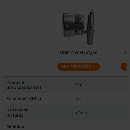
UDM 30K NexTgen
UD
VER PRODUCTO
VE
Potencia
300
ultrasonidos (W)
Frecuencia (Khz)
30
Generador
NexTgen
incluido
Medidas