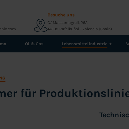
Besuche uns
C/ Massamagrell, 26A
onic.com
46138 Rafelbuñol - Valencia (Spain)
rma
Öl & Gas
Lebensmittelindustrie
+
W
NG
mer für Produktionslini
Technis