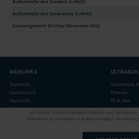
Außenmaße des Senders (LxBxH)
Außenmaße des Generators (LxBxH)
Gesamtgewicht Emitter/Generator (KG)
WEBLINKS
ULTRASCH
Startseite
Industrielle 
Gesellschaft
Pharma
Nachricht
Öl & Gas
FAQs
Lebensmittel
Auf dieser Website werden Cookies von Technikern 
Kontaktieren
Weitere Gerä
Publikum zu erreichen und das Verhalten der Benutz
Leistungen