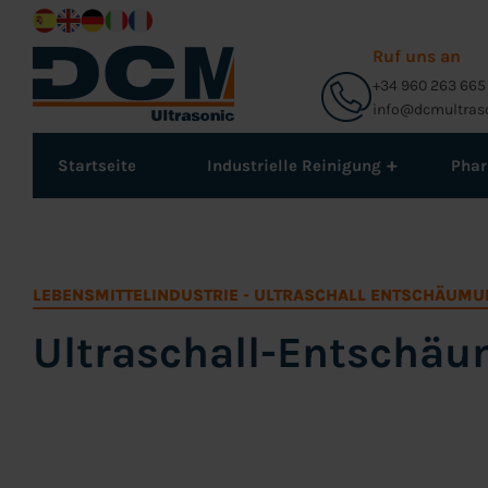
Ruf uns an
+34 960 263 665
info@dcmultras
+
Startseite
Industrielle Reinigung
Pha
LEBENSMITTELINDUSTRIE
-
ULTRASCHALL ENTSCHÄUMU
Ultraschall-Entschäu