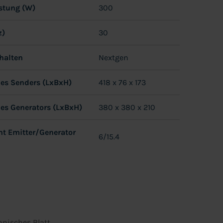
istung (W)
300
z)
30
halten
Nextgen
s Senders (LxBxH)
418 x 76 x 173
s Generators (LxBxH)
380 x 380 x 210
t Emitter/Generator
6/15.4
hnisches Blatt