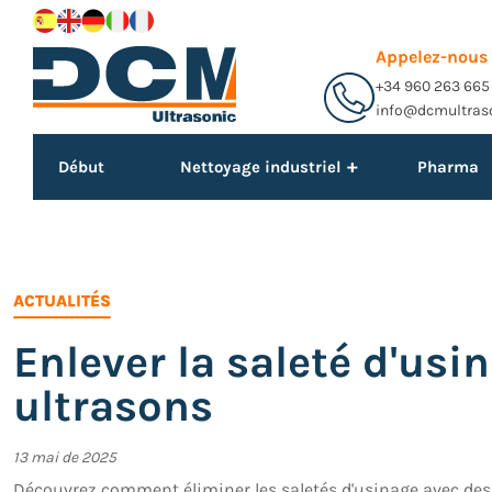
Appelez-nous
+34 960 263 665
info@dcmultras
+
Début
Nettoyage industriel
Pharma
ACTUALITÉS
Enlever la saleté d'usi
ultrasons
13 mai de 2025
Découvrez comment éliminer les saletés d'usinage avec de