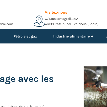
Visitez-nous
C/ Massamagrell, 26A
onic.com
46138 Rafelbuñol - Valencia (Spain)
+
Pétrole et gaz
Industrie alimentaire
nage avec les
s machines de nettoyage à