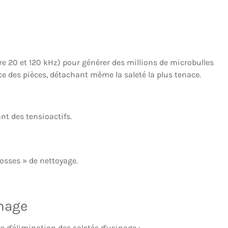
e 20 et 120 kHz) pour générer des millions de microbulles
ce des pièces, détachant même la saleté la plus tenace.
t des tensioactifs.
osses » de nettoyage.
inage
d'élimination des saletés d'usinage :