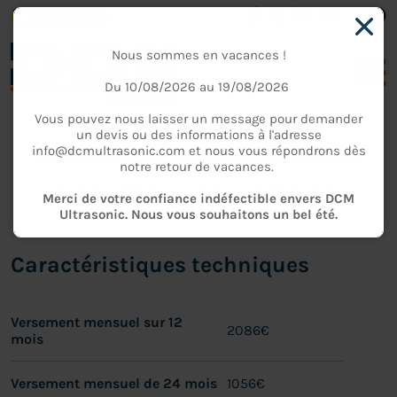
Nous sommes en vacances !
Du 10/08/2026 au 19/08/2026
Vous pouvez nous laisser un message pour demander
un devis ou des informations à l'adresse
info@dcmultrasonic.com et nous vous répondrons dès
SERVICES
-
LOCATION D'APPAREILS À ULTRASONS
notre retour de vacances.
LOCATION UCM 350 DL
Merci de votre confiance indéfectible envers DCM
Ultrasonic. Nous vous souhaitons un bel été.
Caractéristiques techniques
Versement mensuel sur 12
2086€
mois
Versement mensuel de 24 mois
1056€