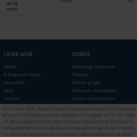
426€
133
de 72
mois
LIENS WEB
ZONES
Début
Nettoyage industriel
À Propos De Nous
Pharma
Actualités
Pétrole et gaz
FAQs
Industrie alimentaire
Contact
Autres équipements
Services
Sur ce site Web, nous utilisons nos propres cookies techniques
afin que l'utilisateur puisse accéder et naviguer sur le site Web
et des analyses tierces pour mesurer l'audience et analyser le
AUTRES SERVICES
TEXTES JURIDIQUES
comportement des utilisateurs. Vous pouvez gérer ces cookies,
et donc les accepter ou les refuser individuellement ou dans