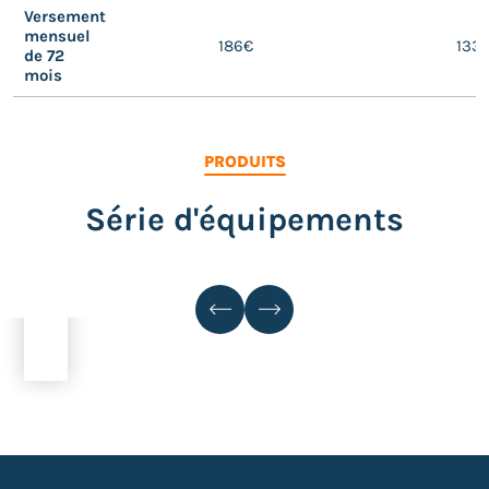
Versement
mensuel
186€
133
de 72
mois
PRODUITS
Série d'équipements
LOCATION UCM 100 SL