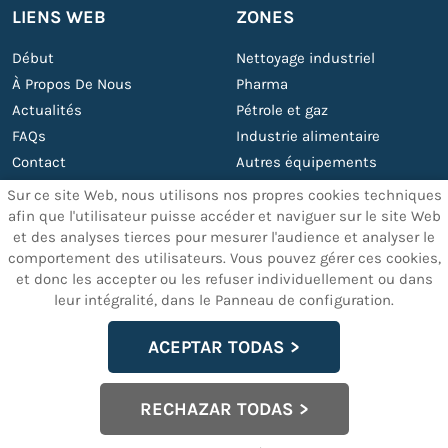
LIENS WEB
ZONES
Début
Nettoyage industriel
À Propos De Nous
Pharma
Actualités
Pétrole et gaz
FAQs
Industrie alimentaire
Contact
Autres équipements
Services
Sur ce site Web, nous utilisons nos propres cookies techniques
afin que l'utilisateur puisse accéder et naviguer sur le site Web
et des analyses tierces pour mesurer l'audience et analyser le
AUTRES SERVICES
TEXTES JURIDIQUES
comportement des utilisateurs. Vous pouvez gérer ces cookies,
et donc les accepter ou les refuser individuellement ou dans
Support et maintenance
Mention
leur intégralité, dans le Panneau de configuration.
Machines ultrason sur
Politique de confidentialité
mesure
des données
ACEPTAR TODAS
Politique Cookies
politique de garantie
RECHAZAR TODAS
Configuración de Cookies