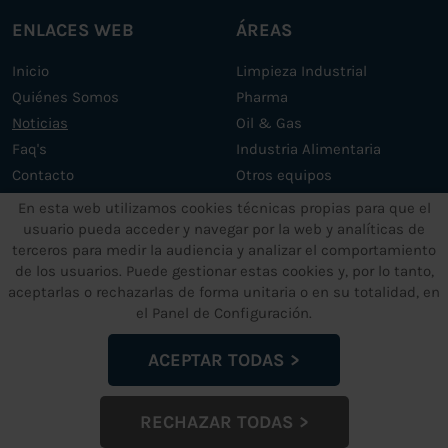
ENLACES WEB
ÁREAS
Inicio
Limpieza Industrial
Quiénes Somos
Pharma
Noticias
Oil & Gas
Faq's
Industria Alimentaria
Contacto
Otros equipos
Servicios
En esta web utilizamos cookies técnicas propias para que el
usuario pueda acceder y navegar por la web y analíticas de
terceros para medir la audiencia y analizar el comportamiento
OTROS SERVICIOS
TEXTOS LEGALES
de los usuarios. Puede gestionar estas cookies y, por lo tanto,
aceptarlas o rechazarlas de forma unitaria o en su totalidad, en
Soporte y mantenimiento
Aviso Legal
el Panel de Configuración.
Máquinas de ultrasonidos a
Política de Privacidad de
medida
Datos
ACEPTAR TODAS
Política de Cookies
Política de garantía
RECHAZAR TODAS
Configuración de Cookies