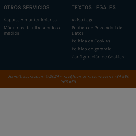
OTROS SERVICIOS
TEXTOS LEGALES
Soporte y mantenimiento
Aviso Legal
Máquinas de ultrasonidos a
Política de Privacidad de
medida
Datos
Política de Cookies
Política de garantía
Configuración de Cookies
dcmultrasonic.com
© 2024 - info@dcmultrasonic.com | +34 960
263 665