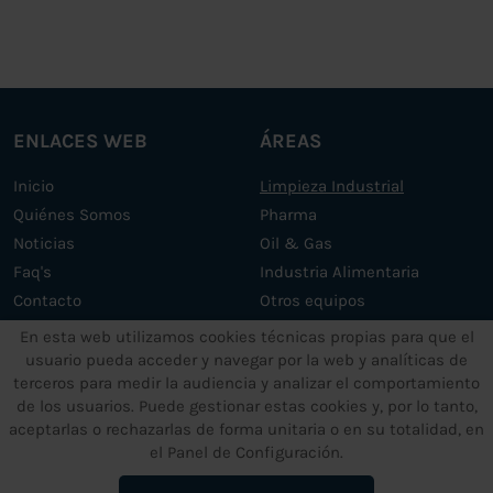
ENLACES WEB
ÁREAS
Inicio
Limpieza Industrial
Quiénes Somos
Pharma
Noticias
Oil & Gas
Faq's
Industria Alimentaria
Contacto
Otros equipos
Servicios
En esta web utilizamos cookies técnicas propias para que el
usuario pueda acceder y navegar por la web y analíticas de
terceros para medir la audiencia y analizar el comportamiento
OTROS SERVICIOS
TEXTOS LEGALES
de los usuarios. Puede gestionar estas cookies y, por lo tanto,
aceptarlas o rechazarlas de forma unitaria o en su totalidad, en
Soporte y mantenimiento
Aviso Legal
el Panel de Configuración.
Máquinas de ultrasonidos a
Política de Privacidad de