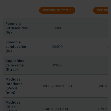
VER PRODUCTO
VER PR
Potencia
ultrasonidos
10000
1
(W)
Potencia
calefacción
22500
3
(W)
Capacidad
de la cuba
2380
1
(litros)
Medidas
interiores
1800 x 1150 x 1150
600 x 3
LxWxH
(mm)
Medidas
útiles
1740 x 1150 x 865
570 x 3