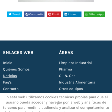
Tweet
Compartir
Pin it
Linkedin
WhatsApp
ENLACES WEB
ÁREAS
Inicio
Limpieza Industrial
Quiénes Somos
Pharma
Noticias
Oil & Gas
Faq's
Industria Alimentaria
Contacto
Otros equipos
Servicios
En esta web utilizamos cookies técnicas propias para que el
usuario pueda acceder y navegar por la web y analíticas de
terceros para medir la audiencia y analizar el comportamiento